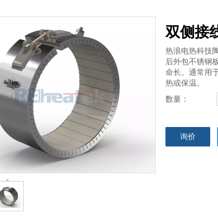
双侧接
热浪电热科技
后外包不锈钢
命长。通常用
热或保温。
数量：
询价