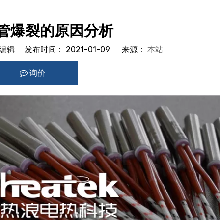
管爆裂的原因分析
辑 发布时间： 2021-01-09 来源：
本站
询价
est","whatsapp","kakao","snapchat"]
<
>