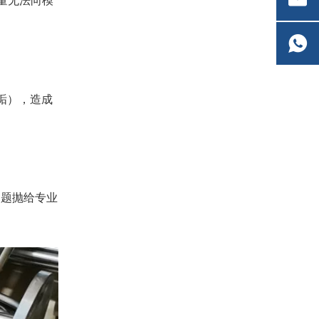
量无法向模
垢），造成
问题抛给专业