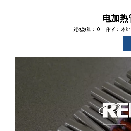
电加热
浏览数量：
0
作者： 本站编
["facebook","twitter","line","wechat","linkedin","pinter